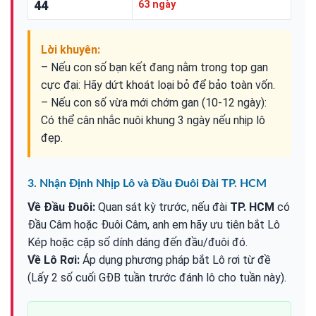
44
63 ngày
Lời khuyên:
– Nếu con số bạn kết đang nằm trong top gan
cực đại: Hãy dứt khoát loại bỏ để bảo toàn vốn.
– Nếu con số vừa mới chớm gan (10-12 ngày):
Có thể cân nhắc nuôi khung 3 ngày nếu nhịp lô
đẹp.
3. Nhận Định Nhịp Lô và Đầu Đuôi Đài TP. HCM
Về Đầu Đuôi:
Quan sát kỳ trước, nếu đài
TP. HCM
có
Đầu Câm hoặc Đuôi Câm, anh em hãy ưu tiên bắt Lô
Kép hoặc cặp số dính dáng đến đầu/đuôi đó.
Về Lô Rơi:
Áp dụng phương pháp bắt Lô rơi từ đề
(Lấy 2 số cuối GĐB tuần trước đánh lô cho tuần này).