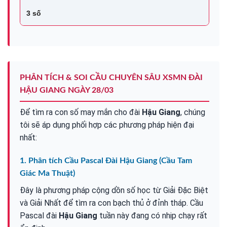
3 số
PHÂN TÍCH & SOI CẦU CHUYÊN SÂU XSMN ĐÀI
HẬU GIANG NGÀY 28/03
Để tìm ra con số may mắn cho đài
Hậu Giang
, chúng
tôi sẽ áp dụng phối hợp các phương pháp hiện đại
nhất:
1. Phân tích Cầu Pascal Đài Hậu Giang (Cầu Tam
Giác Ma Thuật)
Đây là phương pháp cộng dồn số học từ Giải Đặc Biệt
và Giải Nhất để tìm ra con bạch thủ ở đỉnh tháp. Cầu
Pascal đài
Hậu Giang
tuần này đang có nhịp chạy rất