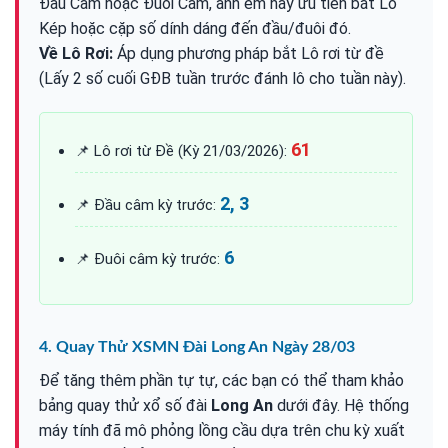
Đầu Câm hoặc Đuôi Câm, anh em hãy ưu tiên bắt Lô
Kép hoặc cặp số dính dáng đến đầu/đuôi đó.
Về Lô Rơi:
Áp dụng phương pháp bắt Lô rơi từ đề
(Lấy 2 số cuối GĐB tuần trước đánh lô cho tuần này).
61
📌 Lô rơi từ Đề (Kỳ 21/03/2026):
2, 3
📌 Đầu câm kỳ trước:
6
📌 Đuôi câm kỳ trước:
4. Quay Thử XSMN Đài Long An Ngày 28/03
Để tăng thêm phần tự tự, các bạn có thể tham khảo
bảng quay thử xổ số đài
Long An
dưới đây. Hệ thống
máy tính đã mô phỏng lồng cầu dựa trên chu kỳ xuất