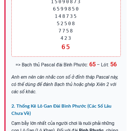
15090873
6599850
148735
52508
7758
423
65
65
56
=> Bạch thủ Pascal đài Bình Phước:
– Lót:
Anh em nên cân nhắc con số ở đỉnh tháp Pascal này,
có thể dùng để đánh Bạch thủ hoặc ghép Xiên 2 với
các số khác.
2. Thống Kê Lô Gan Đài Bình Phước (Các Số Lâu
Chưa Về)
Cạm bẫy lớn nhất của người chơi là nuôi phải những
con Lô Gan (Lô Khan). Đối với đài
Bình Phước
, chúng