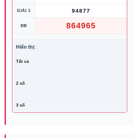
94877
GIẢI 1
864965
ĐB
Hiển thị:
Tất cả
2 số
3 số