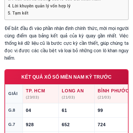
Lời khuyên quản lý vốn hợp lý
Tạm kết
Để bắt đầu đi vào phần nhận định chính thức, mời mọi người
cùng điểm qua bảng kết quả của kỳ quay gần nhất. Việc
thống kê dữ liệu cũ là bước cực kỳ cần thiết, giúp chúng ta
đọc vị được các cầu bệt và loại bỏ những con lô khan nguy
hiểm.
KẾT QUẢ XỔ SỐ MIỀN NAM KỲ TRƯỚC
TP. HCM
LONG AN
BÌNH PHƯỚC
GIẢI
(23/03)
(21/03)
(21/03)
G.8
04
61
99
G.7
928
652
724