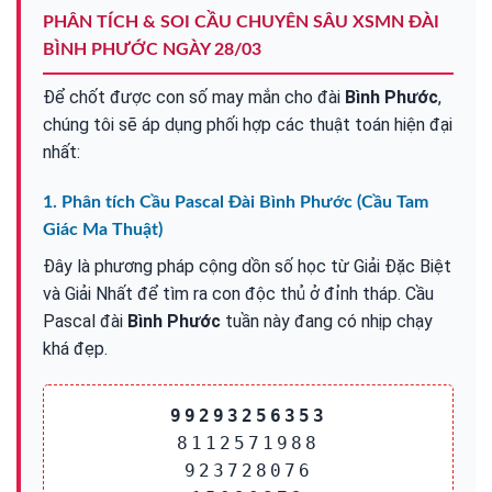
PHÂN TÍCH & SOI CẦU CHUYÊN SÂU XSMN ĐÀI
BÌNH PHƯỚC NGÀY 28/03
Để chốt được con số may mắn cho đài
Bình Phước
,
chúng tôi sẽ áp dụng phối hợp các thuật toán hiện đại
nhất:
1. Phân tích Cầu Pascal Đài Bình Phước (Cầu Tam
Giác Ma Thuật)
Đây là phương pháp cộng dồn số học từ Giải Đặc Biệt
và Giải Nhất để tìm ra con độc thủ ở đỉnh tháp. Cầu
Pascal đài
Bình Phước
tuần này đang có nhịp chạy
khá đẹp.
99293256353
8112571988
923728076