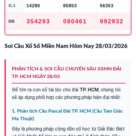
G.1
14280
85853
56353
354293
080461
992932
ĐB
Soi Cầu Xổ Số Miền Nam Hôm Nay 28/03/2026
PHÂN TÍCH & SOI CẦU CHUYÊN SÂU XSMN ĐÀI
TP. HCM NGÀY 28/03
Để tìm ra con số tài lộc cho đài
TP. HCM
, chúng tôi
sẽ áp dụng phối hợp các phương pháp hiện đại nhất:
1. Phân tích Cầu Pascal Đài TP. HCM (Cầu Tam Giác
Ma Thuật)
Đây là phương pháp cộng dồn số học từ Giải Đặc Biệt