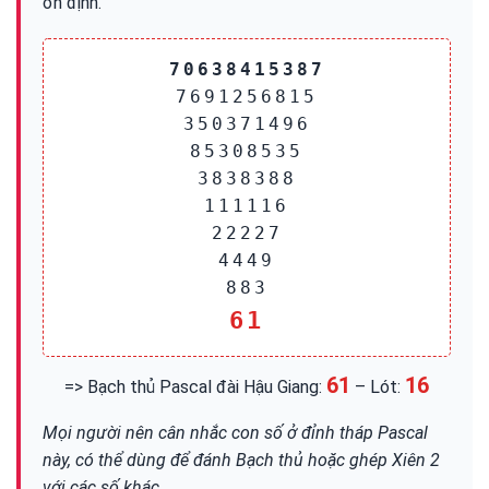
ổn định.
70638415387
7691256815
350371496
85308535
3838388
111116
22227
4449
883
61
61
16
=> Bạch thủ Pascal đài Hậu Giang:
– Lót:
Mọi người nên cân nhắc con số ở đỉnh tháp Pascal
này, có thể dùng để đánh Bạch thủ hoặc ghép Xiên 2
với các số khác.