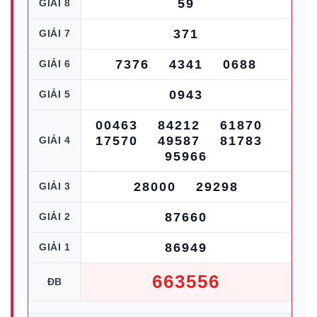
59
GIẢI 8
371
GIẢI 7
7376
4341
0688
GIẢI 6
0943
GIẢI 5
00463
84212
61870
17570
49587
81783
GIẢI 4
95966
28000
29298
GIẢI 3
87660
GIẢI 2
86949
GIẢI 1
663556
ĐB