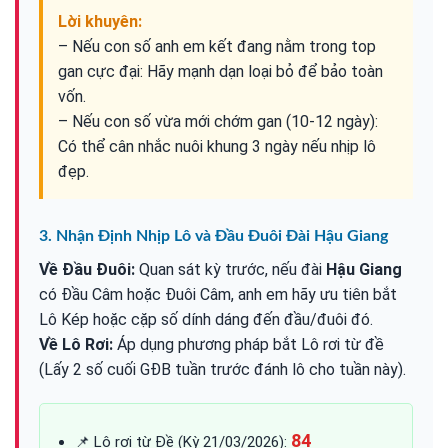
Lời khuyên:
– Nếu con số anh em kết đang nằm trong top
gan cực đại: Hãy mạnh dạn loại bỏ để bảo toàn
vốn.
– Nếu con số vừa mới chớm gan (10-12 ngày):
Có thể cân nhắc nuôi khung 3 ngày nếu nhịp lô
đẹp.
3. Nhận Định Nhịp Lô và Đầu Đuôi Đài Hậu Giang
Về Đầu Đuôi:
Quan sát kỳ trước, nếu đài
Hậu Giang
có Đầu Câm hoặc Đuôi Câm, anh em hãy ưu tiên bắt
Lô Kép hoặc cặp số dính dáng đến đầu/đuôi đó.
Về Lô Rơi:
Áp dụng phương pháp bắt Lô rơi từ đề
(Lấy 2 số cuối GĐB tuần trước đánh lô cho tuần này).
84
📌 Lô rơi từ Đề (Kỳ 21/03/2026):