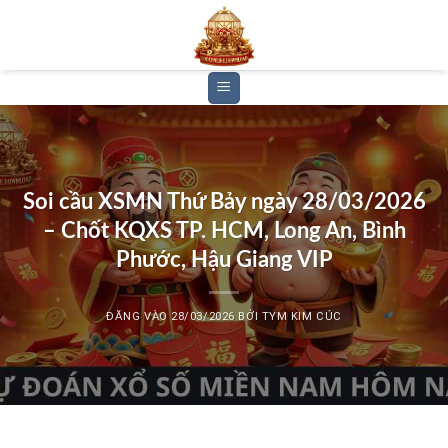
Bỏ
qua
nội
dung
Soi cầu XSMN Thứ Bảy ngày 28/03/2026
– Chốt KQXS TP. HCM, Long An, Bình
Phước, Hậu Giang VIP
ĐĂNG VÀO
28/03/2026
BỞI
TYM KIM CÚC