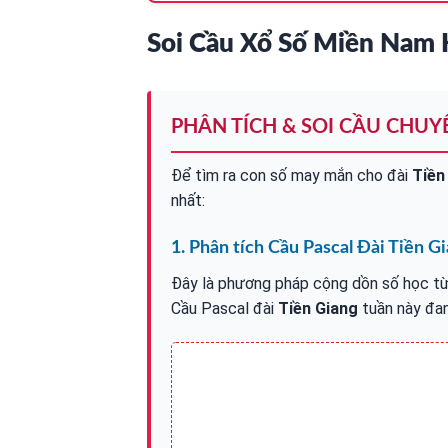
Soi Cầu Xổ Số Miền Nam
PHÂN TÍCH & SOI CẦU CHUY
Để tìm ra con số may mắn cho đài
Tiền
nhất:
1. Phân tích Cầu Pascal Đài Tiền G
Đây là phương pháp cộng dồn số học từ G
Cầu Pascal đài
Tiền Giang
tuần này đan