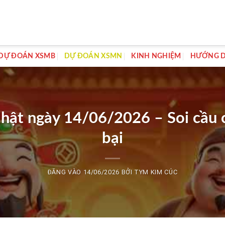
E
DỰ ĐOÁN XSMB
DỰ ĐOÁN XSMN
KINH NGHIỆM
HƯỚNG 
ật ngày 14/06/2026 – Soi cầu 
bại
ĐĂNG VÀO
14/06/2026
BỞI
TYM KIM CÚC