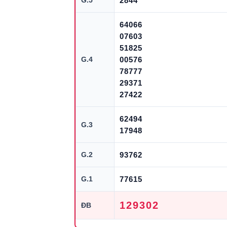
2844
64066
07603
51825
G.4
00576
78777
29371
27422
62494
G.3
17948
G.2
93762
G.1
77615
129302
ĐB