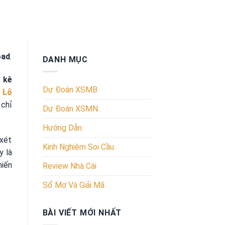
oad
.
DANH MỤC
 kê
Dự Đoán XSMB
ủ
Lô
 chỉ
Dự Đoán XSMN
Hướng Dẫn
 xét
Kinh Nghiệm Soi Cầu
y là
hiến
Review Nhà Cái
Sổ Mơ Và Giải Mã
BÀI VIẾT MỚI NHẤT