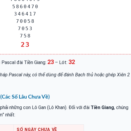
5860470
346417
70058
7053
758
23
23
32
 Pascal đài Tiền Giang:
– Lót:
háp Pascal này, có thể dùng để đánh Bạch thủ hoặc ghép Xiên 2
 (Các Số Lâu Chưa Về)
 phải những con Lô Gan (Lô Khan). Đối với đài
Tiền Giang
, chúng
m” nhất:
SỐ NGÀY CHƯA VỀ