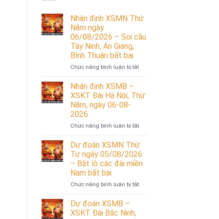
Nhận định XSMN Thứ
Năm ngày
06/08/2026 – Soi cầu
Tây Ninh, An Giang,
Bình Thuận bất bại
Chức năng bình luận bị tắt
ở
Nhận
định
Nhận định XSMB –
XSMN
XSKT Đài Hà Nội, Thứ
Thứ
Năm, ngày 06-08-
Năm
2026
ngày
06/08/2026
Chức năng bình luận bị tắt
ở
–
Nhận
Soi
định
Dự đoán XSMN Thứ
cầu
XSMB
Tư ngày 05/08/2026
Tây
–
– Bắt lô các đài miền
Ninh,
XSKT
Nam bất bại
An
Đài
Giang,
Hà
Chức năng bình luận bị tắt
ở
Bình
Nội,
Dự
Thuận
Thứ
đoán
Dự đoán XSMB –
bất
Năm,
XSMN
XSKT Đài Bắc Ninh,
bại
ngày
Thứ