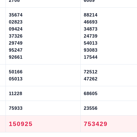
2708
6089
35674
88214
02823
46693
09424
34873
37326
24739
29749
54013
95247
93083
92661
17544
50166
72512
05013
47262
11228
68605
75933
23556
150925
753429