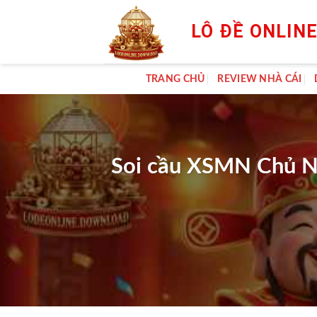
Bỏ
qua
LÔ ĐỀ ONLIN
nội
dung
TRANG CHỦ
REVIEW NHÀ CÁI
Soi cầu XSMN Chủ Nh