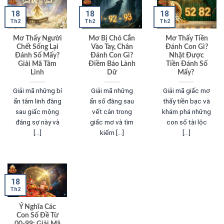
18
18
18
Th2
Th2
Th2
Mơ Thấy Người
Mơ Bị Chó Cắn
Mơ Thấy Tiền
Chết Sống Lại
Vào Tay, Chân
Đánh Con Gì?
Đánh Số Mấy?
Đánh Con Gì?
Nhặt Được
Giải Mã Tâm
Điềm Báo Lành
Tiền Đánh Số
Linh
Dữ
Mấy?
Giải mã những bí
Giải mã những
Giải mã giấc mơ
ẩn tâm linh đằng
ẩn số đằng sau
thấy tiền bạc và
sau giấc mộng
vết cắn trong
khám phá những
đáng sợ này và
giấc mơ và tìm
con số tài lộc
[...]
kiếm [...]
[...]
18
Th2
Ý Nghĩa Các
Con Số Đề Từ
00-99: Giải Mã