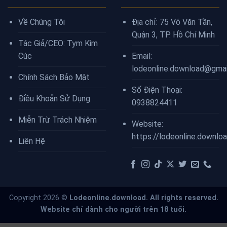
Về Chúng Tôi
Địa chỉ:
75 Võ Văn Tần,
Quận 3, TP. Hồ Chí Minh
Tác Giả/CEO:
Tym Kim
Cúc
Email:
lodeonline.download@gma
Chính Sách Bảo Mật
Số Điện Thoại:
Điều Khoản Sử Dụng
0938824411
Miễn Trừ Trách Nhiệm
Website:
https://lodeonline.downlo
Liên Hệ
Copyright 2026 ©
Lodeonline.download. All rights reserved.
Website chỉ dành cho người trên 18 tuổi.