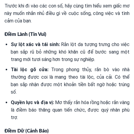
Trước khi đi vào các con số, hãy cùng tìm hiểu xem giấc mơ
này muốn nhắn nhủ điều gì về cuộc sống, công việc và tình
cảm của bạn.
Điềm Lành (Tin Vui)
Sự lột xác và tái sinh:
Rắn lột da tượng trưng cho việc
bạn sắp rũ bỏ những khó khăn cũ để bước sang một
trang mới tươi sáng hơn trong sự nghiệp.
Tài lộc gõ cửa:
Trong phong thủy, rắn bò vào nhà
thường được coi là mang theo tài lộc, của cải. Có thể
bạn sắp nhận được một khoản tiền bất ngờ hoặc trúng
số.
Quyền lực và địa vị:
Mơ thấy rắn hóa rồng hoặc rắn vàng
là điềm báo thăng quan tiến chức, được quý nhân phù
trợ.
Điềm Dữ (Cảnh Báo)