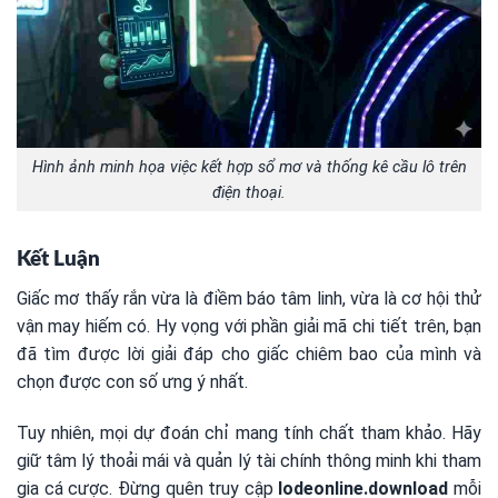
Hình ảnh minh họa việc kết hợp sổ mơ và thống kê cầu lô trên
điện thoại.
Kết Luận
Giấc mơ thấy rắn vừa là điềm báo tâm linh, vừa là cơ hội thử
vận may hiếm có. Hy vọng với phần giải mã chi tiết trên, bạn
đã tìm được lời giải đáp cho giấc chiêm bao của mình và
chọn được con số ưng ý nhất.
Tuy nhiên, mọi dự đoán chỉ mang tính chất tham khảo. Hãy
giữ tâm lý thoải mái và quản lý tài chính thông minh khi tham
gia cá cược. Đừng quên truy cập
lodeonline.download
mỗi