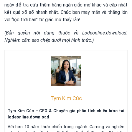
ngày để tra cứu thêm hàng ngàn giấc mơ khác và cập nhật
kết quả xổ số nhanh nhất. Chúc bạn may mắn và thắng lớn
với “lộc trời ban” từ giấc mơ thấy rắn!
(Bản quyền nội dung thuộc về Lodeonline.download.
Nghiêm cấm sao chép dưới mọi hình thức.)
Tym Kim Cúc
Tym Kim Cúc – CEO & Chuyên gia phân tích chiến lược tại
lodeonline.download
Với hơn 10 năm thực chiến trong ngành iGaming và nghiên