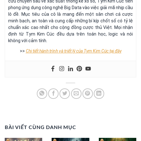
cứu chuyên sâu về xác suất thống kê xổ số, Tym Kim Cúc tiên
phong ứng dụng công nghệ Big Data vào việc giải mã nhịp cầu
lô đề. Mục tiêu của cô là mang đến một sân chơi cá cược
minh bạch, an toàn và cung cấp những bí kíp chốt số có tỷ lệ
chuẩn xác cao nhất cho cộng đồng cược thủ Việt. Mọi nhận
định từ Tym Kim Cúc đều dựa trên toán học, logic và nói
không với cảm tính.
>>
Chi tiết hành trình và triết lý của Tym Kim Cúc tại đây
BÀI VIẾT CÙNG DANH MỤC