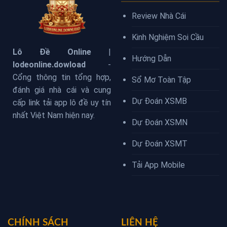
Review Nhà Cái
Kinh Nghiệm Soi Cầu
Lô Đề Online
|
Hướng Dẫn
lodeonline.dowload
-
Cổng thông tin tổng hợp,
Sổ Mơ Toàn Tập
đánh giá nhà cái và cung
Dự Đoán XSMB
cấp link tải app lô đề uy tín
nhất Việt Nam hiện nay.
Dự Đoán XSMN
Dự Đoán XSMT
Tải App Mobile
CHÍNH SÁCH
LIÊN HỆ