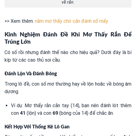
về rắn.
>> Xem thêm:
nằm mơ thấy chó cắn đánh số mấy
Kinh Nghiệm Đánh Đề Khi Mơ Thấy Rắn Để
Trúng Lớn
Có số rồi nhưng đánh thế nào cho hiệu quả? Dưới đây là bí
kíp từ các cao thủ soi cầu.
Đánh Lộn Và Đánh Bóng
Trong lô đề, con số mơ thường hay về lộn hoặc về bóng âm
dương.
Ví dụ: Mơ thấy rắn cắn tay (14), bạn nên đánh lót thêm
con
41
(lộn) và con
69
(bóng của 14) để chắc ăn.
Kết Hợp Với Thống Kê Lô Gan