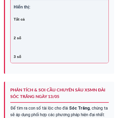
Hiển thị:
Tất cả
2 số
3 số
PHÂN TÍCH & SOI CẦU CHUYÊN SÂU XSMN ĐÀI
SÓC TRĂNG NGÀY 13/05
Để tìm ra con số tài lộc cho đài
Sóc Trăng
, chúng ta
sẽ áp dụng phối hợp các phương pháp hiện đại nhất: