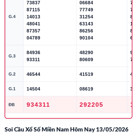
73837
06684
77
87115
77749
71
G.4
14013
31254
82
48041
63143
16
87357
86256
85
04789
90104
69
84936
48290
92
G.3
93311
80609
70
G.2
46544
41519
49
G.1
14504
08619
31
934311
292205
1
ĐB
Soi Cầu Xổ Số Miền Nam Hôm Nay 13/05/2026