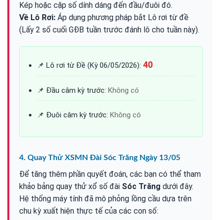
Kép hoặc cặp số dính dáng đến đầu/đuôi đó.
Về Lô Rơi:
Áp dụng phương pháp bắt Lô rơi từ đề
(Lấy 2 số cuối GĐB tuần trước đánh lô cho tuần này).
40
📌 Lô rơi từ Đề (Kỳ 06/05/2026):
📌 Đầu câm kỳ trước:
Không có
📌 Đuôi câm kỳ trước:
Không có
4. Quay Thử XSMN Đài Sóc Trăng Ngày 13/05
Để tăng thêm phần quyết đoán, các bạn có thể tham
khảo bảng quay thử xổ số đài
Sóc Trăng
dưới đây.
Hệ thống máy tính đã mô phỏng lồng cầu dựa trên
chu kỳ xuất hiện thực tế của các con số: