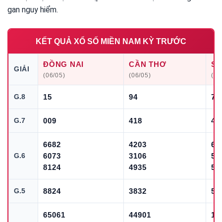
gan nguy hiểm.
KẾT QUẢ XỔ SỐ MIỀN NAM KỲ TRƯỚC
ĐỒNG NAI
CẦN THƠ
SÓ
GIẢI
(06/05)
(06/05)
(06
G.8
15
94
78
G.7
009
418
43
6682
4203
61
G.6
6073
3106
54
8124
4935
54
G.5
8824
3832
59
65061
44901
16