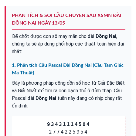
PHÂN TÍCH & SOI CẦU CHUYÊN SÂU XSMN ĐÀI
ĐỒNG NAI NGÀY 13/05
Để chốt được con số may mắn cho đài
Đồng Nai
,
chúng ta sẽ áp dụng phối hợp các thuật toán hiện đại
nhất:
1. Phân tích Cầu Pascal Đài Đồng Nai (Cầu Tam Giác
Ma Thuật)
Đây là phương pháp cộng dồn số học từ Giải Đặc Biệt
và Giải Nhất để tìm ra con bạch thủ ở đỉnh tháp. Cầu
Pascal đài
Đồng Nai
tuần này đang có nhịp chạy rất
ổn định.
93431114504
2774225954