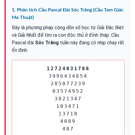
1. Phân tích Cầu Pascal Đài Sóc Trăng (Cầu Tam Giác
Ma Thuật)
Đây là phương pháp cộng dồn số học từ Giải Đặc Biệt
và Giải Nhất để tìm ra con độc thủ ở đỉnh tháp. Cầu
Pascal đài
Sóc Trăng
tuần này đang có nhịp chạy rất
ổn định.
12724031786
3996434854
285077239
03574952
3821347
103471
13718
4089
487