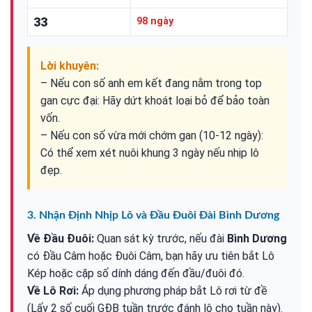
33
98 ngày
Lời khuyên:
– Nếu con số anh em kết đang nằm trong top
gan cực đại: Hãy dứt khoát loại bỏ để bảo toàn
vốn.
– Nếu con số vừa mới chớm gan (10-12 ngày):
Có thể xem xét nuôi khung 3 ngày nếu nhịp lô
đẹp.
3. Nhận Định Nhịp Lô và Đầu Đuôi Đài Bình Dương
Về Đầu Đuôi:
Quan sát kỳ trước, nếu đài
Bình Dương
có Đầu Câm hoặc Đuôi Câm, bạn hãy ưu tiên bắt Lô
Kép hoặc cặp số dính dáng đến đầu/đuôi đó.
Về Lô Rơi:
Áp dụng phương pháp bắt Lô rơi từ đề
(Lấy 2 số cuối GĐB tuần trước đánh lô cho tuần này).