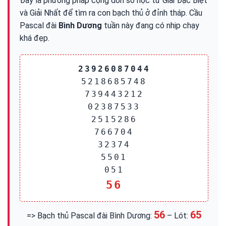
Đây là phương pháp cộng dồn số học từ Giải Đặc Biệt
và Giải Nhất để tìm ra con bạch thủ ở đỉnh tháp. Cầu
Pascal đài
Bình Dương
tuần này đang có nhịp chạy
khá đẹp.
23926087044
5218685748
739443212
02387533
2515286
766704
32374
5501
051
56
56
65
=> Bạch thủ Pascal đài Bình Dương:
– Lót: