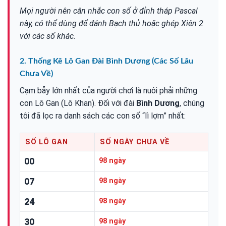
Mọi người nên cân nhắc con số ở đỉnh tháp Pascal
này, có thể dùng để đánh Bạch thủ hoặc ghép Xiên 2
với các số khác.
2. Thống Kê Lô Gan Đài Bình Dương (Các Số Lâu
Chưa Về)
Cạm bẫy lớn nhất của người chơi là nuôi phải những
con Lô Gan (Lô Khan). Đối với đài
Bình Dương
, chúng
tôi đã lọc ra danh sách các con số “lì lợm” nhất:
SỐ LÔ GAN
SỐ NGÀY CHƯA VỀ
00
98 ngày
07
98 ngày
24
98 ngày
30
98 ngày