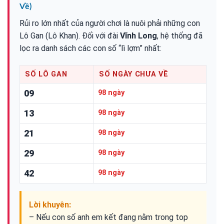
Về)
Rủi ro lớn nhất của người chơi là nuôi phải những con
Lô Gan (Lô Khan). Đối với đài
Vĩnh Long
, hệ thống đã
lọc ra danh sách các con số “lì lợm” nhất:
SỐ LÔ GAN
SỐ NGÀY CHƯA VỀ
09
98 ngày
13
98 ngày
21
98 ngày
29
98 ngày
42
98 ngày
Lời khuyên:
– Nếu con số anh em kết đang nằm trong top