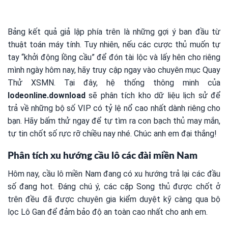
Bảng kết quả giả lập phía trên là những gợi ý ban đầu từ
thuật toán máy tính. Tuy nhiên, nếu các cược thủ muốn tự
tay “khởi động lồng cầu” để đón tài lộc và lấy hên cho riêng
mình ngày hôm nay, hãy truy cập ngay vào chuyên mục Quay
Thử XSMN. Tại đây, hệ thống thông minh của
lodeonline.download
sẽ phân tích kho dữ liệu lịch sử để
trả về những bộ số VIP có tỷ lệ nổ cao nhất dành riêng cho
bạn. Hãy bấm thử ngay để tự tìm ra con bạch thủ may mắn,
tự tin chốt số rực rỡ chiều nay nhé. Chúc anh em đại thắng!
Phân tích xu hướng cầu lô các đài miền Nam
Hôm nay, cầu lô miền Nam đang có xu hướng trả lại các đầu
số đang hot. Đáng chú ý, các cặp Song thủ được chốt ở
trên đều đã được chuyên gia kiểm duyệt kỹ càng qua bộ
lọc Lô Gan để đảm bảo độ an toàn cao nhất cho anh em.