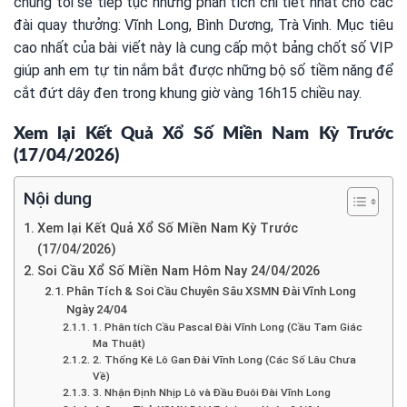
chúng tôi sẽ tiếp tục những phân tích chi tiết nhất cho các
đài quay thưởng: Vĩnh Long, Bình Dương, Trà Vinh. Mục tiêu
cao nhất của bài viết này là cung cấp một bảng chốt số VIP
giúp anh em tự tin nắm bắt được những bộ số tiềm năng để
cắt đứt dây đen trong khung giờ vàng 16h15 chiều nay.
Xem lại Kết Quả Xổ Số Miền Nam Kỳ Trước
(17/04/2026)
Nội dung
Xem lại Kết Quả Xổ Số Miền Nam Kỳ Trước
(17/04/2026)
Soi Cầu Xổ Số Miền Nam Hôm Nay 24/04/2026
Phân Tích & Soi Cầu Chuyên Sâu XSMN Đài Vĩnh Long
Ngày 24/04
1. Phân tích Cầu Pascal Đài Vĩnh Long (Cầu Tam Giác
Ma Thuật)
2. Thống Kê Lô Gan Đài Vĩnh Long (Các Số Lâu Chưa
Về)
3. Nhận Định Nhịp Lô và Đầu Đuôi Đài Vĩnh Long