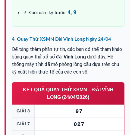
4, 9
📌 Đuôi câm kỳ trước:
4. Quay Thử XSMN Đài Vĩnh Long Ngày 24/04
Để tăng thêm phần tự tin, các bạn có thể tham khảo
bảng quay thử xổ số đài
Vĩnh Long
dưới đây. Hệ
thống máy tính đã mô phỏng lồng cầu dựa trên chu
kỳ xuất hiện thực tế của các con số:
KẾT QUẢ QUAY THỬ XSMN – ĐÀI VĨNH
LONG (24/04/2026)
97
GIẢI 8
027
GIẢI 7