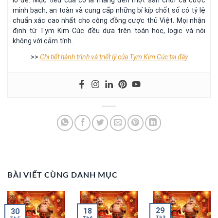
minh bạch, an toàn và cung cấp những bí kíp chốt số có tỷ lệ
chuẩn xác cao nhất cho cộng đồng cược thủ Việt. Mọi nhận
định từ Tym Kim Cúc đều dựa trên toán học, logic và nói
không với cảm tính.
>>
Chi tiết hành trình và triết lý của Tym Kim Cúc tại đây
BÀI VIẾT CÙNG DANH MỤC
29
18
30
Th3