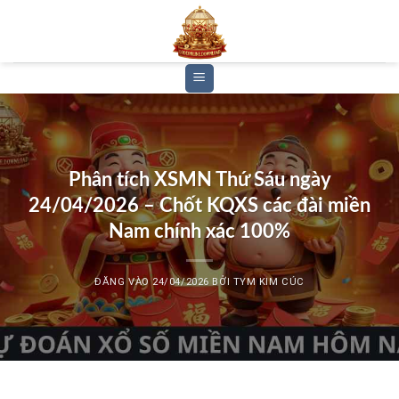
Bỏ
qua
nội
dung
Phân tích XSMN Thứ Sáu ngày
24/04/2026 – Chốt KQXS các đài miền
Nam chính xác 100%
ĐĂNG VÀO
24/04/2026
BỞI
TYM KIM CÚC