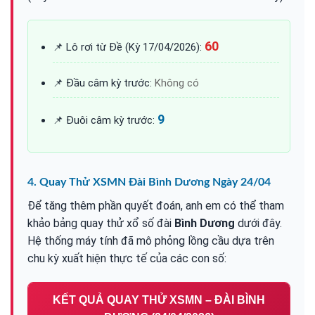
60
📌 Lô rơi từ Đề (Kỳ 17/04/2026):
📌 Đầu câm kỳ trước:
Không có
9
📌 Đuôi câm kỳ trước:
4. Quay Thử XSMN Đài Bình Dương Ngày 24/04
Để tăng thêm phần quyết đoán, anh em có thể tham
khảo bảng quay thử xổ số đài
Bình Dương
dưới đây.
Hệ thống máy tính đã mô phỏng lồng cầu dựa trên
chu kỳ xuất hiện thực tế của các con số:
KẾT QUẢ QUAY THỬ XSMN – ĐÀI BÌNH