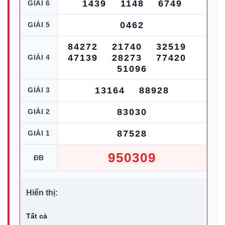
1439
1148
6749
GIẢI 6
0462
GIẢI 5
84272
21740
32519
47139
28273
77420
GIẢI 4
51096
13164
88928
GIẢI 3
83030
GIẢI 2
87528
GIẢI 1
950309
ĐB
Hiển thị:
Tất cả