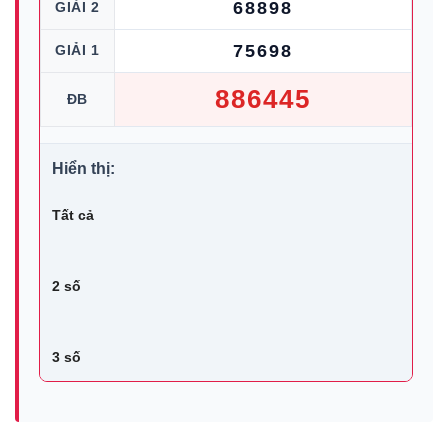
68898
GIẢI 2
75698
GIẢI 1
886445
ĐB
Hiển thị:
Tất cả
2 số
3 số