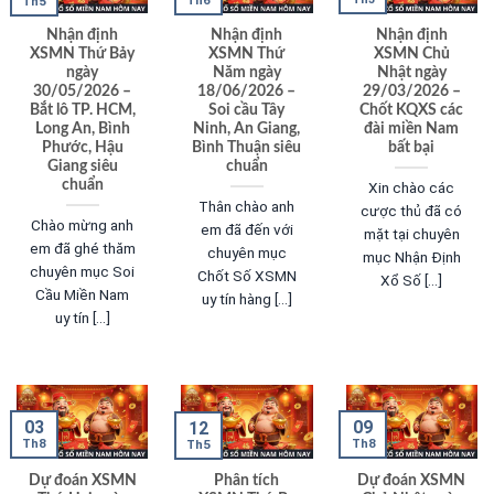
Th6
Th5
Nhận định
Nhận định
Nhận định
XSMN Thứ Bảy
XSMN Thứ
XSMN Chủ
ngày
Năm ngày
Nhật ngày
30/05/2026 –
18/06/2026 –
29/03/2026 –
Bắt lô TP. HCM,
Soi cầu Tây
Chốt KQXS các
Long An, Bình
Ninh, An Giang,
đài miền Nam
Phước, Hậu
Bình Thuận siêu
bất bại
Giang siêu
chuẩn
chuẩn
Xin chào các
Thân chào anh
cược thủ đã có
Chào mừng anh
em đã đến với
mặt tại chuyên
em đã ghé thăm
chuyên mục
mục Nhận Định
chuyên mục Soi
Chốt Số XSMN
Xổ Số [...]
Cầu Miền Nam
uy tín hàng [...]
uy tín [...]
03
09
12
Th8
Th8
Th5
Dự đoán XSMN
Phân tích
Dự đoán XSMN