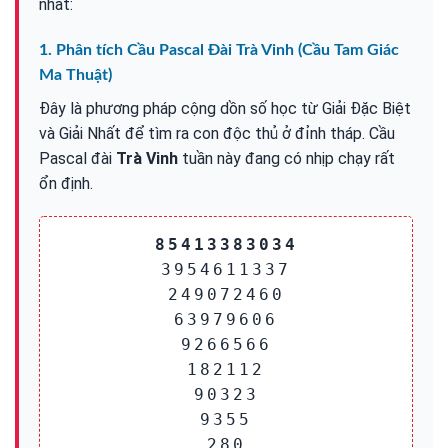
nhất:
1. Phân tích Cầu Pascal Đài Trà Vinh (Cầu Tam Giác
Ma Thuật)
Đây là phương pháp cộng dồn số học từ Giải Đặc Biệt
và Giải Nhất để tìm ra con độc thủ ở đỉnh tháp. Cầu
Pascal đài
Trà Vinh
tuần này đang có nhịp chạy rất
ổn định.
85413383034
3954611337
249072460
63979606
9266566
182112
90323
9355
280