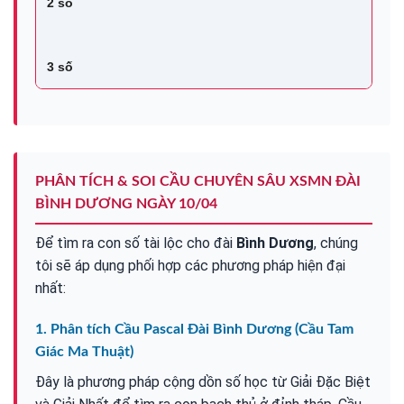
2 số
3 số
PHÂN TÍCH & SOI CẦU CHUYÊN SÂU XSMN ĐÀI
BÌNH DƯƠNG NGÀY 10/04
Để tìm ra con số tài lộc cho đài
Bình Dương
, chúng
tôi sẽ áp dụng phối hợp các phương pháp hiện đại
nhất:
1. Phân tích Cầu Pascal Đài Bình Dương (Cầu Tam
Giác Ma Thuật)
Đây là phương pháp cộng dồn số học từ Giải Đặc Biệt