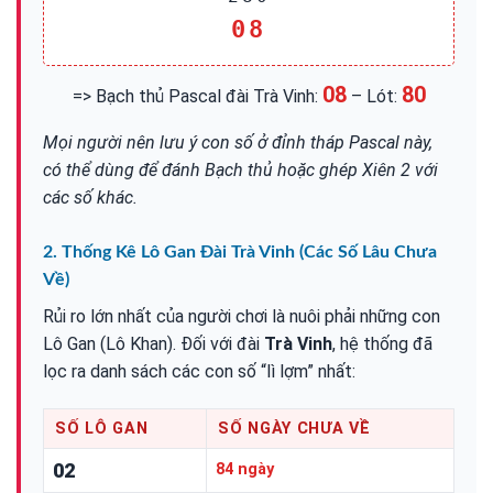
08
08
80
=> Bạch thủ Pascal đài Trà Vinh:
– Lót:
Mọi người nên lưu ý con số ở đỉnh tháp Pascal này,
có thể dùng để đánh Bạch thủ hoặc ghép Xiên 2 với
các số khác.
2. Thống Kê Lô Gan Đài Trà Vinh (Các Số Lâu Chưa
Về)
Rủi ro lớn nhất của người chơi là nuôi phải những con
Lô Gan (Lô Khan). Đối với đài
Trà Vinh
, hệ thống đã
lọc ra danh sách các con số “lì lợm” nhất:
SỐ LÔ GAN
SỐ NGÀY CHƯA VỀ
02
84 ngày