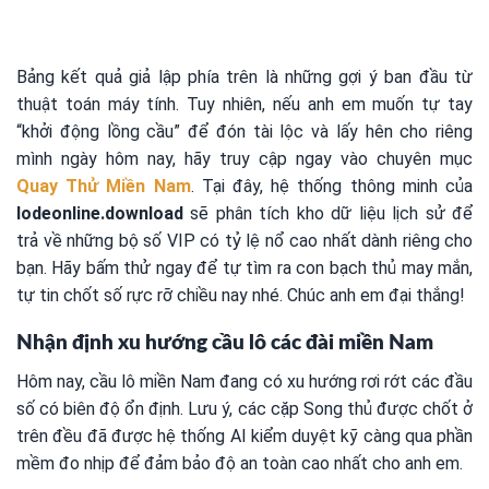
Bảng kết quả giả lập phía trên là những gợi ý ban đầu từ
thuật toán máy tính. Tuy nhiên, nếu anh em muốn tự tay
“khởi động lồng cầu” để đón tài lộc và lấy hên cho riêng
mình ngày hôm nay, hãy truy cập ngay vào chuyên mục
Quay Thử Miền Nam
. Tại đây, hệ thống thông minh của
lodeonline.download
sẽ phân tích kho dữ liệu lịch sử để
trả về những bộ số VIP có tỷ lệ nổ cao nhất dành riêng cho
bạn. Hãy bấm thử ngay để tự tìm ra con bạch thủ may mắn,
tự tin chốt số rực rỡ chiều nay nhé. Chúc anh em đại thắng!
Nhận định xu hướng cầu lô các đài miền Nam
Hôm nay, cầu lô miền Nam đang có xu hướng rơi rớt các đầu
số có biên độ ổn định. Lưu ý, các cặp Song thủ được chốt ở
trên đều đã được hệ thống AI kiểm duyệt kỹ càng qua phần
mềm đo nhịp để đảm bảo độ an toàn cao nhất cho anh em.