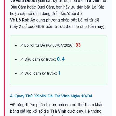
Về Đầu Đuôi:
Quan sát kỳ trước, nếu đài
Trà Vinh
có
Đầu Câm hoặc Đuôi Câm, bạn hãy ưu tiên bắt Lô Kép
hoặc cặp số dính dáng đến đầu/đuôi đó.
Về Lô Rơi:
Áp dụng phương pháp bắt Lô rơi từ đề
(Lấy 2 số cuối GĐB tuần trước đánh lô cho tuần này).
33
📌 Lô rơi từ Đề (Kỳ 03/04/2026):
0, 4
📌 Đầu câm kỳ trước:
1
📌 Đuôi câm kỳ trước:
4. Quay Thử XSMN Đài Trà Vinh Ngày 10/04
Để tăng thêm phần tự tin, anh em có thể tham khảo
bảng giả lập xổ số đài
Trà Vinh
dưới đây. Hệ thống