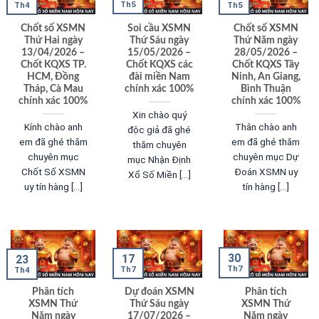
Th5
Th4
Th5
Chốt số XSMN
Soi cầu XSMN
Chốt số XSMN
Thứ Hai ngày
Thứ Sáu ngày
Thứ Năm ngày
13/04/2026 –
15/05/2026 –
28/05/2026 –
Chốt KQXS TP.
Chốt KQXS các
Chốt KQXS Tây
HCM, Đồng
đài miền Nam
Ninh, An Giang,
Tháp, Cà Mau
chính xác 100%
Bình Thuận
chính xác 100%
chính xác 100%
Xin chào quý
Kính chào anh
Thân chào anh
độc giả đã ghé
em đã ghé thăm
em đã ghé thăm
thăm chuyên
chuyên mục
chuyên mục Dự
mục Nhận Định
Chốt Số XSMN
Đoán XSMN uy
Xổ Số Miền [...]
uy tín hàng [...]
tín hàng [...]
30
17
23
Th7
Th7
Th4
Phân tích
Dự đoán XSMN
Phân tích
XSMN Thứ
Thứ Sáu ngày
XSMN Thứ
Năm ngày
17/07/2026 –
Năm ngày