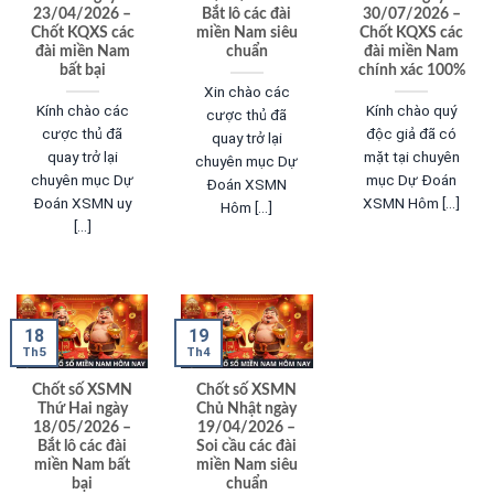
23/04/2026 –
Bắt lô các đài
30/07/2026 –
Chốt KQXS các
miền Nam siêu
Chốt KQXS các
đài miền Nam
chuẩn
đài miền Nam
bất bại
chính xác 100%
Xin chào các
Kính chào các
Kính chào quý
cược thủ đã
cược thủ đã
độc giả đã có
quay trở lại
quay trở lại
mặt tại chuyên
chuyên mục Dự
chuyên mục Dự
mục Dự Đoán
Đoán XSMN
Đoán XSMN uy
XSMN Hôm [...]
Hôm [...]
[...]
18
19
Th5
Th4
Chốt số XSMN
Chốt số XSMN
Thứ Hai ngày
Chủ Nhật ngày
18/05/2026 –
19/04/2026 –
Bắt lô các đài
Soi cầu các đài
miền Nam bất
miền Nam siêu
bại
chuẩn