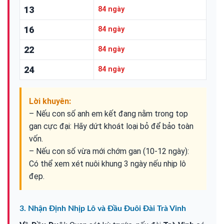
13
84 ngày
16
84 ngày
22
84 ngày
24
84 ngày
Lời khuyên:
– Nếu con số anh em kết đang nằm trong top
gan cực đại: Hãy dứt khoát loại bỏ để bảo toàn
vốn.
– Nếu con số vừa mới chớm gan (10-12 ngày):
Có thể xem xét nuôi khung 3 ngày nếu nhịp lô
đẹp.
3. Nhận Định Nhịp Lô và Đầu Đuôi Đài Trà Vinh