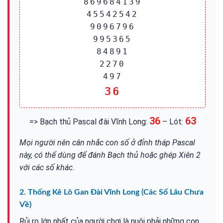
869684139
45542542
9096796
995365
84891
2270
497
36
36
63
=> Bạch thủ Pascal đài Vĩnh Long:
– Lót:
Mọi người nên cân nhắc con số ở đỉnh tháp Pascal
này, có thể dùng để đánh Bạch thủ hoặc ghép Xiên 2
với các số khác.
2. Thống Kê Lô Gan Đài Vĩnh Long (Các Số Lâu Chưa
Về)
Rủi ro lớn nhất của người chơi là nuôi phải những con