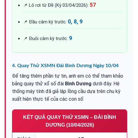
57
📌 Lô rơi từ Đề (Kỳ 03/04/2026):
0, 8, 9
📌 Đầu câm kỳ trước:
9
📌 Đuôi câm kỳ trước:
4. Quay Thử XSMN Đài Bình Dương Ngày 10/04
Để tăng thêm phần tự tin, anh em có thể tham khảo
bảng quay thử xổ số đài
Bình Dương
dưới đây. Hệ
thống máy tính đã giả lập lồng cầu dựa trên chu kỳ
xuất hiện thực tế của các con số:
KẾT QUẢ QUAY THỬ XSMN – ĐÀI BÌNH
DƯƠNG (10/04/2026)