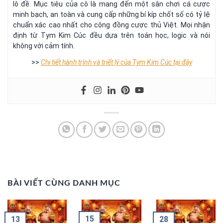
lô đề. Mục tiêu của cô là mang đến một sân chơi cá cược
minh bạch, an toàn và cung cấp những bí kíp chốt số có tỷ lệ
chuẩn xác cao nhất cho cộng đồng cược thủ Việt. Mọi nhận
định từ Tym Kim Cúc đều dựa trên toán học, logic và nói
không với cảm tính.
>>
Chi tiết hành trình và triết lý của Tym Kim Cúc tại đây
BÀI VIẾT CÙNG DANH MỤC
15
13
28