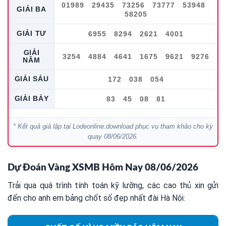
01989 29435 73256 73777 53948
GIẢI BA
58205
GIẢI TƯ
6955 8294 2621 4001
GIẢI
3254 4884 4641 1675 9621 9276
NĂM
GIẢI SÁU
172 038 054
GIẢI BẢY
83 45 08 81
* Kết quả giả lập tại Lodeonline.download phục vụ tham khảo cho kỳ
quay 08/06/2026.
Dự Đoán Vàng XSMB Hôm Nay 08/06/2026
Trải qua quá trình tính toán kỹ lưỡng, các cao thủ xin gửi
đến cho anh em bảng chốt số đẹp nhất đài Hà Nội: