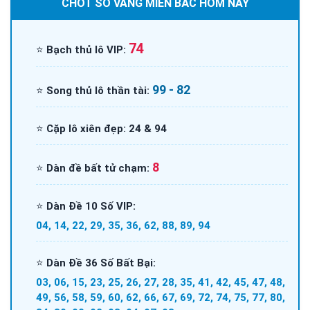
CHỐT SỐ VÀNG MIỀN BẮC HÔM NAY
74
⭐
Bạch thủ lô VIP:
99 - 82
⭐
Song thủ lô thần tài:
⭐
Cặp lô xiên đẹp:
24 & 94
8
⭐
Dàn đề bất tử chạm:
⭐
Dàn Đề 10 Số VIP:
04, 14, 22, 29, 35, 36, 62, 88, 89, 94
⭐
Dàn Đề 36 Số Bất Bại:
03, 06, 15, 23, 25, 26, 27, 28, 35, 41, 42, 45, 47, 48,
49, 56, 58, 59, 60, 62, 66, 67, 69, 72, 74, 75, 77, 80,