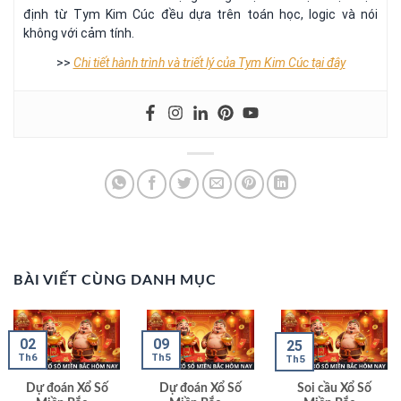
định từ Tym Kim Cúc đều dựa trên toán học, logic và nói
không với cảm tính.
>>
Chi tiết hành trình và triết lý của Tym Kim Cúc tại đây
BÀI VIẾT CÙNG DANH MỤC
02
09
25
Th6
Th5
Th5
Dự đoán Xổ Số
Dự đoán Xổ Số
Soi cầu Xổ Số