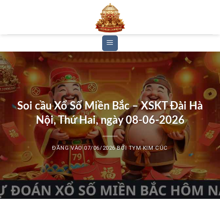
Bỏ
qua
nội
dung
Soi cầu Xổ Số Miền Bắc – XSKT Đài Hà
Nội, Thứ Hai, ngày 08-06-2026
ĐĂNG VÀO
07/06/2026
BỞI
TYM KIM CÚC