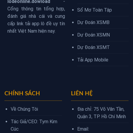
lodeonline.dowload
-
Cổng thông tin tổng hợp,
Sổ Mơ Toàn Tập
đánh giá nhà cái và cung
Dự Đoán XSMB
cấp link tải app lô đề uy tín
nhất Việt Nam hiện nay.
Dự Đoán XSMN
Dự Đoán XSMT
Tải App Mobile
CHÍNH SÁCH
LIÊN HỆ
Về Chúng Tôi
Địa chỉ:
75 Võ Văn Tần,
Quận 3, TP. Hồ Chí Minh
Tác Giả/CEO:
Tym Kim
Cúc
Email: