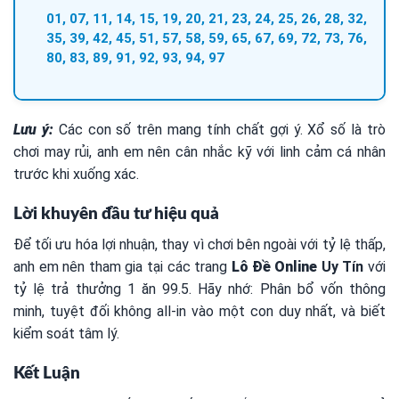
01, 07, 11, 14, 15, 19, 20, 21, 23, 24, 25, 26, 28, 32,
35, 39, 42, 45, 51, 57, 58, 59, 65, 67, 69, 72, 73, 76,
80, 83, 89, 91, 92, 93, 94, 97
Lưu ý:
Các con số trên mang tính chất gợi ý. Xổ số là trò
chơi may rủi, anh em nên cân nhắc kỹ với linh cảm cá nhân
trước khi xuống xác.
Lời khuyên đầu tư hiệu quả
Để tối ưu hóa lợi nhuận, thay vì chơi bên ngoài với tỷ lệ thấp,
anh em nên tham gia tại các trang
Lô Đề Online
Uy Tín
với
tỷ lệ trả thưởng 1 ăn 99.5. Hãy nhớ: Phân bổ vốn thông
minh, tuyệt đối không all-in vào một con duy nhất, và biết
kiểm soát tâm lý.
Kết Luận