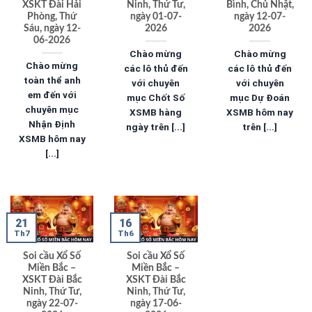
XSKT Đài Hải
Ninh, Thứ Tư,
Bình, Chủ Nhật,
Phòng, Thứ
ngày 01-07-
ngày 12-07-
Sáu, ngày 12-
2026
2026
06-2026
Chào mừng
Chào mừng
Chào mừng
các lô thủ đến
các lô thủ đến
toàn thể anh
với chuyên
với chuyên
em đến với
mục Chốt Số
mục Dự Đoán
chuyên mục
XSMB hàng
XSMB hôm nay
Nhận Định
ngày trên [...]
trên [...]
XSMB hôm nay
[...]
21
16
Th7
Th6
Soi cầu Xổ Số
Soi cầu Xổ Số
Miền Bắc –
Miền Bắc –
XSKT Đài Bắc
XSKT Đài Bắc
Ninh, Thứ Tư,
Ninh, Thứ Tư,
ngày 22-07-
ngày 17-06-