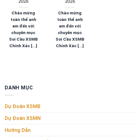
2026
2026
Chào mừng
Chào mừng
toàn thể anh
toàn thể anh
em đến với
em đến với
chuyên mục
chuyên mục
Soi Cầu XSMB
Soi Cầu XSMB
Chính Xác [...]
Chính Xác [...]
DANH MỤC
Dự Đoán XSMB
Dự Đoán XSMN
Hướng Dẫn