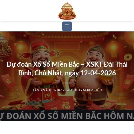
Bỏ
qua
nội
dung
Dự đoán Xổ Số Miền Bắc – XSKT Đài Thái
Bình, Chủ Nhật, ngày 12-04-2026
ĐĂNG VÀO
11/04/2026
BỞI
TYM KIM CÚC