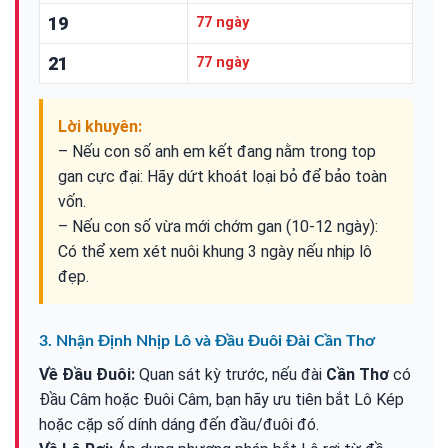
19
77 ngày
21
77 ngày
Lời khuyên:
– Nếu con số anh em kết đang nằm trong top
gan cực đại: Hãy dứt khoát loại bỏ để bảo toàn
vốn.
– Nếu con số vừa mới chớm gan (10-12 ngày):
Có thể xem xét nuôi khung 3 ngày nếu nhịp lô
đẹp.
3. Nhận Định Nhịp Lô và Đầu Đuôi Đài Cần Thơ
Về Đầu Đuôi:
Quan sát kỳ trước, nếu đài
Cần Thơ
có
Đầu Câm hoặc Đuôi Câm, bạn hãy ưu tiên bắt Lô Kép
hoặc cặp số dính dáng đến đầu/đuôi đó.