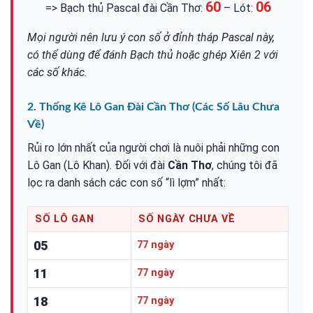
60
06
=> Bạch thủ Pascal đài Cần Thơ:
– Lót:
Mọi người nên lưu ý con số ở đỉnh tháp Pascal này,
có thể dùng để đánh Bạch thủ hoặc ghép Xiên 2 với
các số khác.
2. Thống Kê Lô Gan Đài Cần Thơ (Các Số Lâu Chưa
Về)
Rủi ro lớn nhất của người chơi là nuôi phải những con
Lô Gan (Lô Khan). Đối với đài
Cần Thơ
, chúng tôi đã
lọc ra danh sách các con số “lì lợm” nhất:
SỐ LÔ GAN
SỐ NGÀY CHƯA VỀ
05
77 ngày
11
77 ngày
18
77 ngày