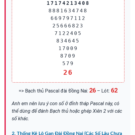
17174213408
8881634748
669797112
25666823
7122405
834645
17009
8709
579
26
26
62
=> Bạch thủ Pascal đài Đồng Nai:
– Lót:
Anh em nên lưu ý con số ở đỉnh tháp Pascal này, có
thể dùng để đánh Bạch thủ hoặc ghép Xiên 2 với các
số khác.
2. Thống Kê Lô Gan Đài Đồng Nai (Các Số Lâu Chưa