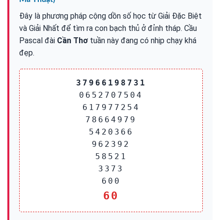
Đây là phương pháp cộng dồn số học từ Giải Đặc Biệt
và Giải Nhất để tìm ra con bạch thủ ở đỉnh tháp. Cầu
Pascal đài
Cần Thơ
tuần này đang có nhịp chạy khá
đẹp.
37966198731
0652707504
617977254
78664979
5420366
962392
58521
3373
600
60