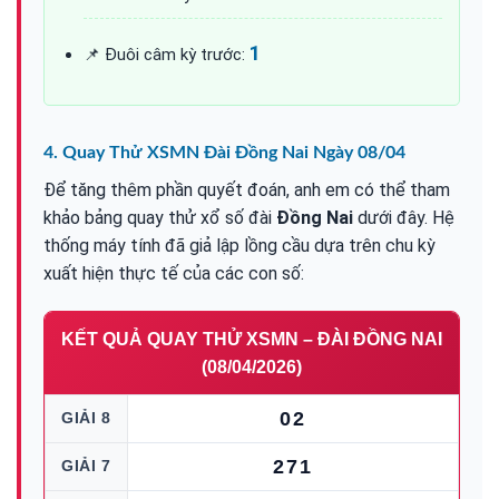
1
📌 Đuôi câm kỳ trước:
4. Quay Thử XSMN Đài Đồng Nai Ngày 08/04
Để tăng thêm phần quyết đoán, anh em có thể tham
khảo bảng quay thử xổ số đài
Đồng Nai
dưới đây. Hệ
thống máy tính đã giả lập lồng cầu dựa trên chu kỳ
xuất hiện thực tế của các con số:
KẾT QUẢ QUAY THỬ XSMN – ĐÀI ĐỒNG NAI
(08/04/2026)
02
GIẢI 8
271
GIẢI 7