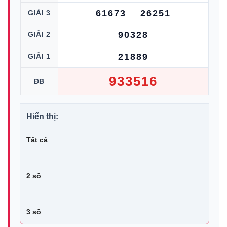
61673
26251
GIẢI 3
90328
GIẢI 2
21889
GIẢI 1
933516
ĐB
Hiển thị:
Tất cả
2 số
3 số