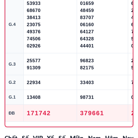
53933
01659
62
68670
48459
21
38413
83707
45
G.4
23075
06160
68
49376
64127
74
74506
64328
59
02926
44401
01
25577
96823
29
G.3
91309
82175
58
G.2
22934
33403
73
G.1
13408
98731
00
171742
379661
2
ĐB