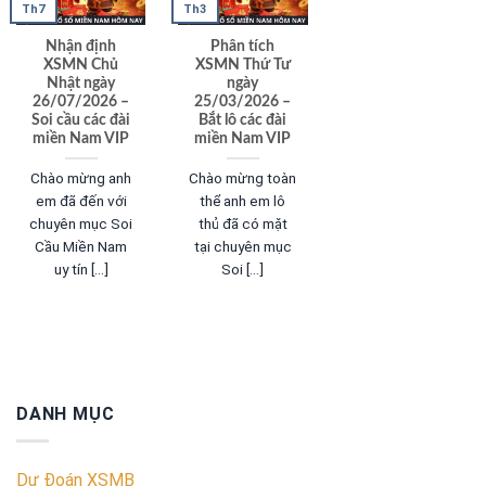
Th7
Th3
Nhận định
Phân tích
XSMN Chủ
XSMN Thứ Tư
Nhật ngày
ngày
26/07/2026 –
25/03/2026 –
Soi cầu các đài
Bắt lô các đài
miền Nam VIP
miền Nam VIP
Chào mừng anh
Chào mừng toàn
em đã đến với
thể anh em lô
chuyên mục Soi
thủ đã có mặt
Cầu Miền Nam
tại chuyên mục
uy tín [...]
Soi [...]
DANH MỤC
Dự Đoán XSMB