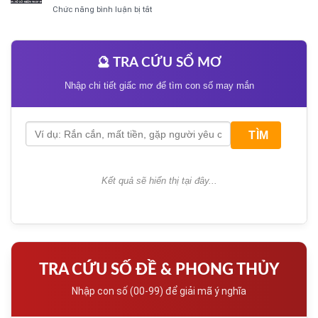
Chốt
2026
Chức năng bình luận bị tắt
ở
XSKT
KQXS
Soi
Đài
các
cầu
Thái
đài
XSMN
Bình,
miền
Thứ
Chủ
🔮 TRA CỨU SỔ MƠ
Nam
Bảy
Nhật,
VIP
ngày
ngày
Nhập chi tiết giấc mơ để tìm con số may mắn
08/08/2026
09-
–
08-
Chốt
2026
KQXS
TÌM
các
đài
miền
Nam
Kết quả sẽ hiển thị tại đây...
bất
bại
TRA CỨU SỐ ĐỀ & PHONG THỦY
Nhập con số (00-99) để giải mã ý nghĩa