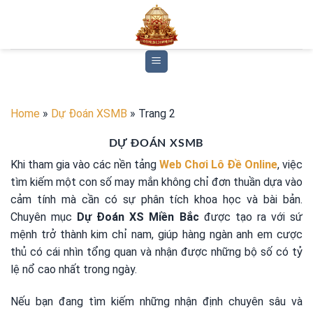
Bỏ
qua
nội
dung
Home
»
Dự Đoán XSMB
»
Trang 2
DỰ ĐOÁN XSMB
Khi tham gia vào các nền tảng
Web Chơi Lô Đề Online
, việc
tìm kiếm một con số may mắn không chỉ đơn thuần dựa vào
cảm tính mà cần có sự phân tích khoa học và bài bản.
Chuyên mục
Dự Đoán XS Miền Bắc
được tạo ra với sứ
mệnh trở thành kim chỉ nam, giúp hàng ngàn anh em cược
thủ có cái nhìn tổng quan và nhận được những bộ số có tỷ
lệ nổ cao nhất trong ngày.
Nếu bạn đang tìm kiếm những nhận định chuyên sâu và