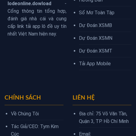
lodeonline.dowload
-
Cổng thông tin tổng hợp,
Sổ Mơ Toàn Tập
đánh giá nhà cái và cung
Dự Đoán XSMB
cấp link tải app lô đề uy tín
nhất Việt Nam hiện nay.
Dự Đoán XSMN
Dự Đoán XSMT
Tải App Mobile
CHÍNH SÁCH
LIÊN HỆ
Về Chúng Tôi
Địa chỉ:
75 Võ Văn Tần,
Quận 3, TP. Hồ Chí Minh
Tác Giả/CEO:
Tym Kim
Cúc
Email: