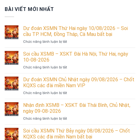
BÀI VIẾT MỚI NHẤT
Dự đoán XSMN Thứ Hai ngày 10/08/2026 – Soi
cầu TP. HCM, Đồng Tháp, Cà Mau bất bại
Chức năng bình luận bị tắt
ở
Dự
đoán
Soi cầu XSMB – XSKT Đài Hà Nội, Thứ Hai, ngày
XSMN
10-08-2026
Thứ
Chức năng bình luận bị tắt
ở
Hai
Soi
ngày
cầu
Dự đoán XSMN Chủ Nhật ngày 09/08/2026 – Chốt
10/08/2026
XSMB
–
KQXS các đài miền Nam VIP
–
Soi
Chức năng bình luận bị tắt
ở
XSKT
cầu
Dự
Đài
TP.
đoán
Nhận định XSMB – XSKT Đài Thái Bình, Chủ Nhật,
Hà
HCM,
XSMN
Nội,
ngày 09-08-2026
Đồng
Chủ
Thứ
Tháp,
Chức năng bình luận bị tắt
ở
Nhật
Hai,
Cà
Nhận
ngày
ngày
Mau
định
Soi cầu XSMN Thứ Bảy ngày 08/08/2026 – Chốt
09/08/2026
10-
bất
XSMB
–
KQXS các đài miền Nam bất bại
08-
bại
–