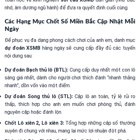
nhớ, âm dương ngũ hành) để đưa ra quyết định cuối cùng.
Các Hạng Mục Chốt Số Miền Bắc Cập Nhật Mỗi
Ngày
Để phục vụ đa dạng phong cách chơi của anh em, danh mục
dự đoán XSMB
hàng ngày sẽ cung cấp đầy đủ các tuyến
nội dung sau:
Dự đoán Bạch thủ lô (BTL):
Cung cấp duy nhất một con lô
sáng giá nhất, dành cho người chơi thích đánh “nhanh thắng
nhanh”, dồn vốn vào một điểm.
Dự đoán Song thủ lô (STL):
Cặp lô an toàn, tỷ lệ rủi ro
thấp, thích hợp cho anh em muốn chơi phòng thủ, đánh
nguyên cặp hoặc đánh lộn.
Chốt Lô xiên 2, Lô xiên 3:
Tổng hợp những cặp số thường
xuyên đi chung với nhau, mang lại mức lợi nhuận đột phá.