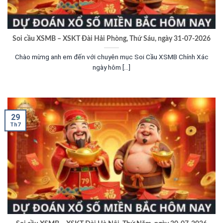
Soi cầu XSMB – XSKT Đài Hải Phòng, Thứ Sáu, ngày 31-07-2026
Chào mừng anh em đến với chuyên mục Soi Cầu XSMB Chính Xác
ngày hôm [...]
29
Th7