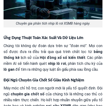
Chuyên gia phân tích nhịp lô rơi XSMB hàng ngày.
Ứng Dụng Thuật Toán Xác Suất Và Dữ Liệu Lớn
Chúng tôi không dự đoán dựa trên sự “đoán mò”. Mọi con
số được đưa ra đều trải qua quá trình chắt lọc từ
bảng
thống kê
lịch sử của
Hội đồng xổ số kiến thiết
. Các phần
mềm AI sẽ tiến hành quét
nhịp lô rơi
, phân tích chu kỳ của
lô gan
để tìm ra những quy luật ẩn giấu phía sau lồng cầu.
Đội Ngũ Chuyên Gia Chốt Số Giàu Kinh Nghiệm
Máy móc chỉ hỗ trợ, con người mới là yếu tố quyết định. Đội
ngũ
chuyên gia chốt số
của chúng tôi là những cao thủ có
nhiều năm thực chiến. Họ kết hợp nhuần nhuyễn giữa yếu tố
toán học và kinh nghiệm
soi cầu XSMB
dân gian (như bạc