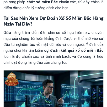
phương pháp
chốt số miền Bắc
chuẩn xác, thì đây chính là
điểm dừng chân lý tưởng dành cho bạn.
Tại Sao Nên Xem Dự Đoán Xổ Số Miền Bắc Hàng
Ngày Tại Đây?
Giữa hàng trăm diễn đàn chia sẻ số học hiện nay, chuyên
mục của chúng tôi luôn khẳng định được vị thế nhờ vào sự
đầu tư nghiêm túc về mặt dữ liệu và con người. Ý định của
người chơi khi tìm kiếm
dự đoán kết quả xổ số miền Bắc
luôn là độ chuẩn xác và tính minh bạch, và đó cũng là tiêu
chí hoạt động hàng đầu của chúng tôi.